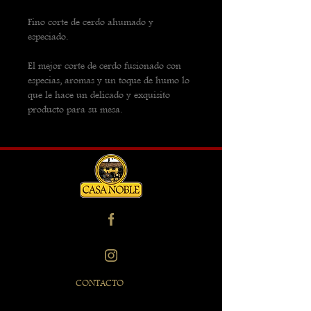
Fino corte de cerdo ahumado y 
especiado.
El mejor corte de cerdo fusionado con 
especias, aromas y un toque de humo lo 
que le hace un delicado y exquisito 
producto para su mesa.
CONTACTO