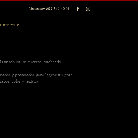
Llámanos: 099 946 4014
nimiento
plasmado en un chorizo loncheado.
onadas y procesadas para lograr un gran 
abor, color y textura.