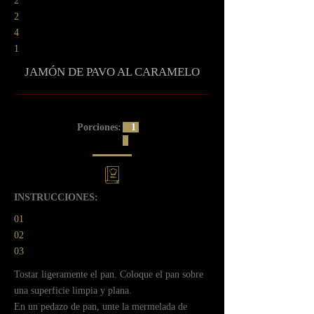
2
2
4
1
JAMÓN DE PAVO AL CARAMELO
Porciones:
1
INSTRUCCIONES:
01
02
03
ㅤㅤTostar ligeramente el pan. Coloque el pan sobre
una superficie limpia y plana.
ㅤㅤEn un pedazo de pan, unte la mermelada de