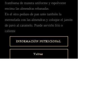
frambuesa de manera uniforme y espolvoree
encima las almendras rebanadas.
ㅤㅤEn el otro pedazo de pan unte también la
mermelada con las almendras y coloque el jamón
de pavo al caramelo. Puede servirlo frío o
caliente
INFORMACIÓN NUTRICIONAL
Volver