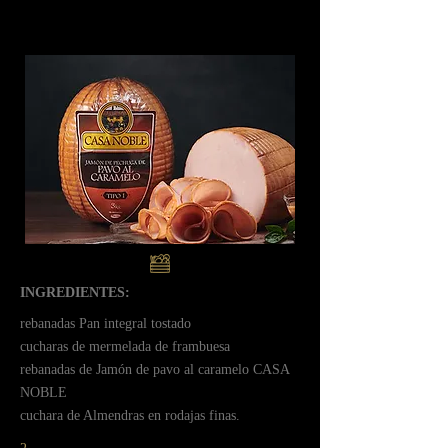
INGREDIENTES:
ㅤrebanadas Pan integral tostado
ㅤcucharas de mermelada de frambuesa
ㅤrebanadas de Jamón de pavo al caramelo CASA
NOBLE
ㅤcuchara de Almendras en rodajas finas.