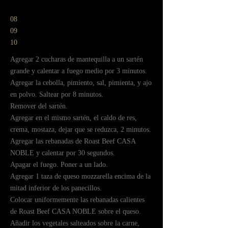
08
09
10
ㅤㅤAgregar 2 cucharas de mantequilla a un sartén
grande y calentar a fuego medio por 3 minutos.
Agregar la cebolla, pimiento, sal, pimienta, y ajo
en polvo. Saltear por 8 minutos.
ㅤㅤRemover del sartén.
ㅤㅤAgregar en el mismo sartén, el caldo de res,
crema, mostaza, dejar que se reduzca, 2 minutos.
ㅤㅤAgregar las rebanadas de Roast Beef CASA
NOBLE y calentar por 30 segundos.
ㅤㅤApagar el fuego. Poner a un lado.
ㅤㅤAgregar 1 taza de queso mozzarella encima de la
mitad inferior de los panecillos.
ㅤㅤColocar uniformemente las rebanadas calientes
de Roast Beef CASA NOBLE sobre el queso.
Añadir los vegetales salteados sobre la carne,