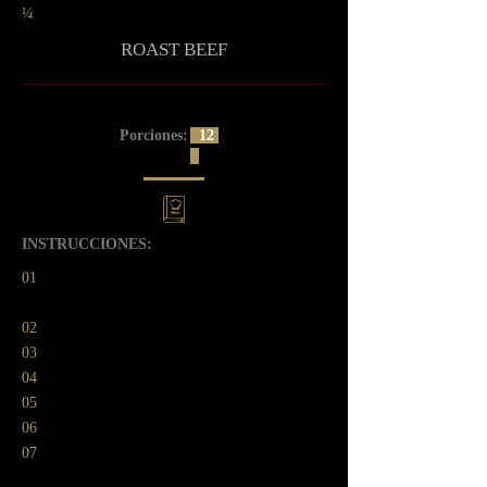
¼
ROAST BEEF
Porciones:
12
INSTRUCCIONES:
01
02
03
04
05
06
07