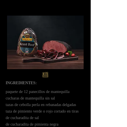
INGREDIENTES:
ㅤpaquete de 12 panecillos de mantequilla
ㅤㅤcucharas de mantequilla sin sal
ㅤㅤtazas de cebolla perla en rebanadas delgadas
ㅤtaza de pimiento verde o rojo cortado en tiras
ㅤde cucharadita de sal
ㅤde cucharadita de pimienta negra