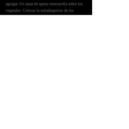
agregar 1¼ tazas de queso mozzarella sobre los
vegetales. Colocar la mitadsuperior de los
panecillos sobre el queso.
ㅤㅤColocar los panes ya rellenos en el horno por 8-9
minutos.
ㅤㅤDerritir la ½ cuchara de mantequilla en el
microondas por 15 segundos. Agregar cebolla en
polvo.
ㅤㅤUntar la superficie de los sanduches salidos del
horno con la mantequilla.
INFORMACIÓN NUTRICIONAL
Volver