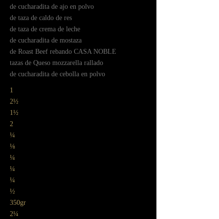
ㅤde cucharadita de ajo en polvo
ㅤde taza de caldo de res
ㅤde taza de crema de leche
ㅤde cucharadita de mostaza
ㅤㅤㅤde Roast Beef rebando CASA NOBLE
ㅤtazas de Queso mozzarella rallado
ㅤde cucharadita de cebolla en polvo
1
2½
1½
2
¼
⅛
¼
¼
¼
½
350gr
2¼