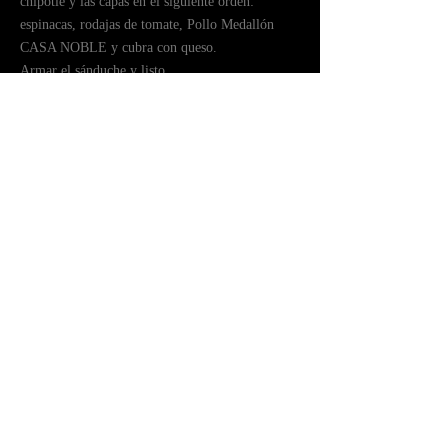
chipotle y las capas en el siguiente orden:
espinacas, rodajas de tomate, Pollo Medallón
CASA NOBLE y cubra con queso.
ㅤㅤArmar el sánduche y listo.
INFORMACIÓN NUTRICIONAL
Volver
CONTACTO