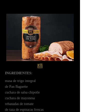
INGREDIENTES:
ㅤmasa de trigo integral
ㅤㅤㅤde Pan Baguette
ㅤcuchara de salsa chipotle
ㅤcuchara de mayonesa
ㅤrebanadas de tomate
ㅤde taza de espinacas frescas