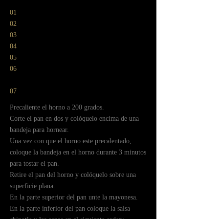
01
02
03
04
05
06
07
ㅤㅤPrecaliente el horno a 200 grados.
ㅤㅤCorte el pan en dos y colóquelo encima de una
bandeja para hornear.
ㅤㅤUna vez con que el horno este precalentado,
coloque la bandeja en el horno durante 3 minutos
para tostar el pan.
ㅤㅤRetire el pan del horno y colóquelo sobre una
superficie plana.
ㅤㅤEn la parte superior del pan unte la mayonesa.
ㅤㅤEn la parte inferior del pan coloque la salsa