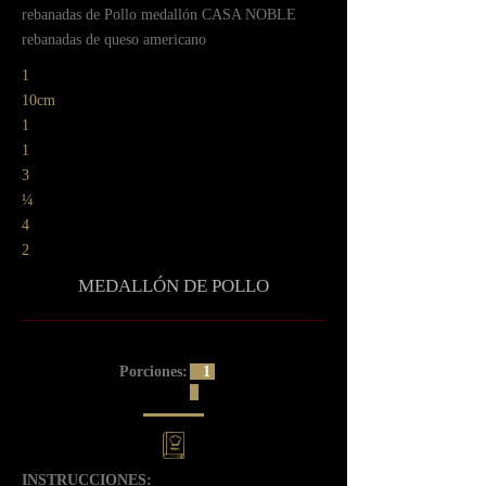
ㅤrebanadas de Pollo medallón CASA NOBLE
ㅤrebanadas de queso americano
1
10cm
1
1
3
¼
4
2
MEDALLÓN DE POLLO
Porciones:
1
INSTRUCCIONES: